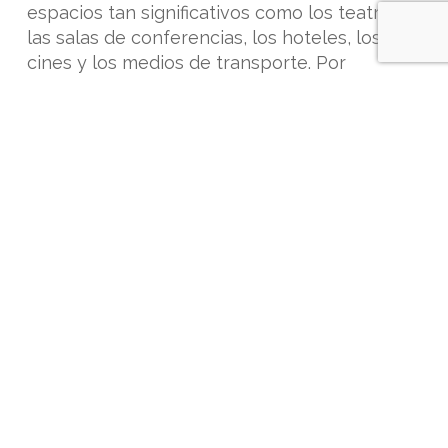
espacios tan significativos como los teatros,
las salas de conferencias, los hoteles, los
cines y los medios de transporte. Por
ello,
escogeremos los materiales más
adecuados
para garantizar su durabilidad y
asegurar el confort de todos los usuarios. En
cualquier caso, nuestros materiales son
fáciles de limpiar y mantener.
¡Póngase en contacto con nosotros para
obtener más información!