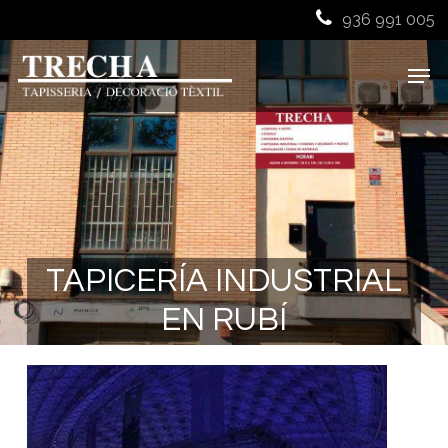
Skip
936 991 005
to
main
Men
content
TAPICERÍA INDUSTRIAL
EN RUBÍ